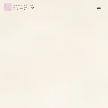
コ
ン
テ
ン
ツ
へ
ス
キ
ッ
プ